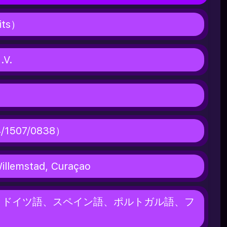
ts）
.V.
1507/0838）
Willemstad, Curaçao
、ドイツ語、スペイン語、ポルトガル語、フ