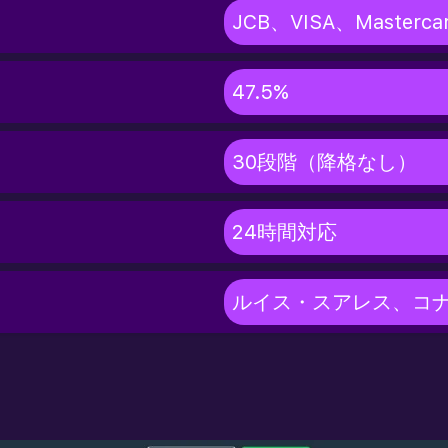
JCB、VISA、Master
47.5%
30段階（降格なし）
24時間対応
ルイス・スアレス、コ