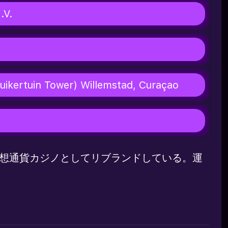
.V.
Zuikertuin Tower) Willemstad, Curaçao
。現在は仮想通貨カジノとしてリブランドしている。運