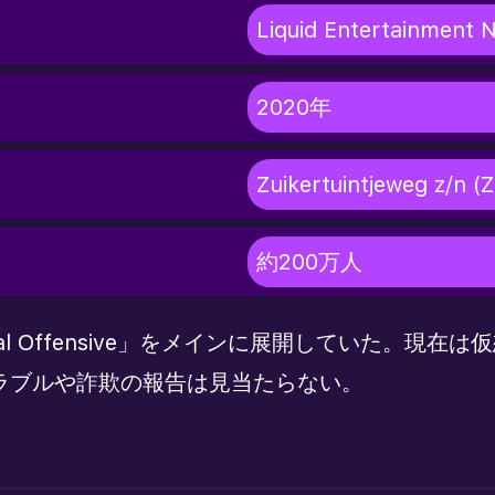
Liquid Entertainment N
2020年
Zuikertuintjeweg z/n (
約200万人
Global Offensive」をメインに展開していた
ラブルや詐欺の報告は見当たらない。